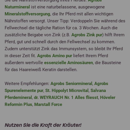
Sie die Nährstoffversorgung Ihres Pferdes.
Agrobs
Naturmineral
ist eine naturbelassene, ausgewogene
Mineralstoffversorgung
, die Ihr Pferd mit allen wichtigen
Nährstoffen versorgt. Unser Tipp: Verdoppeln Sie während des
Fellwechsel die tägliche Ration für ca. 3 Wochen. Auch die
zusätzliche Beigabe von Zink (z.B.
Agrobs Zink pur
) hilft Ihrem
Pferd, gut und schnell durch den Fellwechsel zu kommen.
Zudem unterstützt Zink das Immunsystem, so bleibt Ihr Pferd
in dieser Zeit fit.
Agrobs Amino pur
liefert Ihrem Pferd
außerdem wertvolle
essenzielle Aminosäuren
, die Bausteine
für das Haareiweiß Keratin darstellen.
Weitere Empfehlungen:
Agrobs Seniormineral
,
Agrobs
Spurenelemente pur
,
St. Hippolyt Microvital
,
Salvana
Pferdemineral
,
dr. WEYRAUCH Nr. 1 Alles fliesst
,
Höveler
Reformin Plus
,
Marstall Force
Nutzen Sie die Kraft der Kräuter!