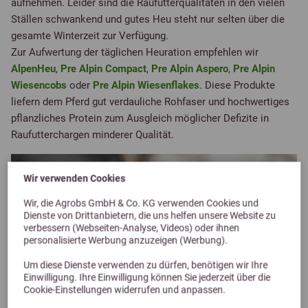
aufnehmen. Leider sind die Raufutterqualitäten in den vielen
Ställen schwankend und gutes Heu steht nur selten über die
gesamte Winterzeit zur Verfügung.
Zur Aufwertung der täglichen Heuration empfehlen wir
AlpenHeu
,
Pre Alpin Compact
,
Pre Alpin Aspero
,
Pre Alpin
Wiesencobs
oder
Pre Alpin Wiesenflakes
. Diese Produkte
liefern dem Pferd gut verdauliche Rohfaser und hochwertiges
pflanzliches Protein zum Ausgleich möglicher Defizite in
Raufutterchargen minderer Qualität.
Wir verwenden Cookies
Wir, die Agrobs GmbH & Co. KG verwenden Cookies und
Dienste von Drittanbietern, die uns helfen unsere Website zu
verbessern (Webseiten-Analyse, Videos) oder ihnen
personalisierte Werbung anzuzeigen (Werbung).
Um diese Dienste verwenden zu dürfen, benötigen wir Ihre
Einwilligung. Ihre Einwilligung können Sie jederzeit über die
Cookie-Einstellungen widerrufen und anpassen.