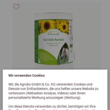
Wir verwenden Cookies
Wir, die Agrobs GmbH & Co. KG verwenden Cookies und
Previous
Next
Dienste von Drittanbietern, die uns helfen unsere Website zu
verbessern (Webseiten-Analyse, Videos) oder ihnen
5,0 (1 Bewertungen)
personalisierte Werbung anzuzeigen (Werbung).
PerNaturam Huf-Fell Perfekt 1kg
Um diese Dienste verwenden zu dürfen, benötigen wir Ihre