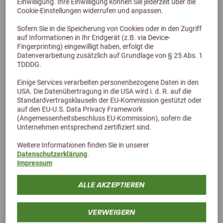
Einwilligung. Ihre Einwilligung können Sie jederzeit über die
Dose - PerNaturam
Cookie-Einstellungen widerrufen und anpassen.
33,00 €
Sofern Sie in die Speicherung von Cookies oder in den Zugriff
auf Informationen in Ihr Endgerät (z.B. via Device-
Fingerprinting) eingewilligt haben, erfolgt die
Datenverarbeitung zusätzlich auf Grundlage von § 25 Abs. 1
TDDDG.
Einige Services verarbeiten personenbezogene Daten in den
USA. Die Datenübertragung in die USA wird i. d. R. auf die
Standardvertragsklauseln der EU-Kommission gestützt oder
auf den EU-U.S. Data Privacy Framework
(Angemessenheitsbeschluss EU-Kommission), sofern die
Unternehmen entsprechend zertifiziert sind.
Alternative Produkte
Weitere Informationen finden Sie in unserer
Datenschutzerklärung
.
Impressum
ALLE AKZEPTIEREN
VERWEIGERN