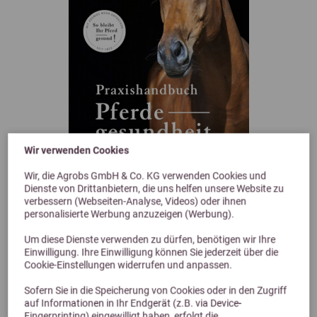
Wir verwenden Cookies
Wir, die Agrobs GmbH & Co. KG verwenden Cookies und
Dienste von Drittanbietern, die uns helfen unsere Website zu
verbessern (Webseiten-Analyse, Videos) oder ihnen
personalisierte Werbung anzuzeigen (Werbung).
Kosmos Verlag Praxishandbuch Pferdegesundheit
Krankheit und Syndrome, Diagnostik, Therapie
Um diese Dienste verwenden zu dürfen, benötigen wir Ihre
ab 32,00 €
Einwilligung. Ihre Einwilligung können Sie jederzeit über die
Cookie-Einstellungen widerrufen und anpassen.
Sofern Sie in die Speicherung von Cookies oder in den Zugriff
auf Informationen in Ihr Endgerät (z.B. via Device-
Fingerprinting) eingewilligt haben, erfolgt die