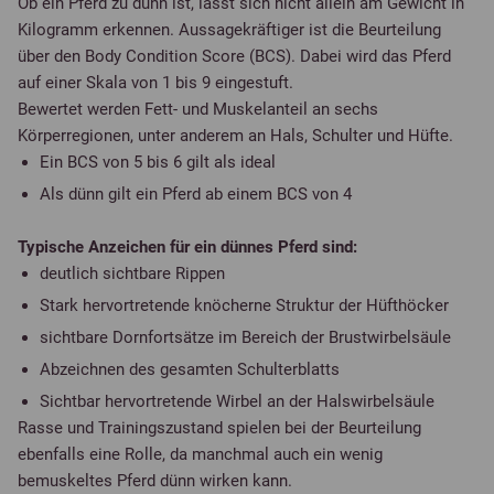
Ob ein Pferd zu dünn ist, lässt sich nicht allein am Gewicht in
Kilogramm erkennen. Aussagekräftiger ist die Beurteilung
über den Body Condition Score (BCS). Dabei wird das Pferd
auf einer Skala von 1 bis 9 eingestuft.
Bewertet werden Fett- und Muskelanteil an sechs
Körperregionen, unter anderem an Hals, Schulter und Hüfte.
Ein BCS von 5 bis 6 gilt als ideal
Als dünn gilt ein Pferd ab einem BCS von 4
Typische Anzeichen für ein dünnes Pferd sind:
deutlich sichtbare Rippen
Stark hervortretende knöcherne Struktur der Hüfthöcker
sichtbare Dornfortsätze im Bereich der Brustwirbelsäule
Abzeichnen des gesamten Schulterblatts
Sichtbar hervortretende Wirbel an der Halswirbelsäule
Rasse und Trainingszustand spielen bei der Beurteilung
ebenfalls eine Rolle, da manchmal auch ein wenig
bemuskeltes Pferd dünn wirken kann.