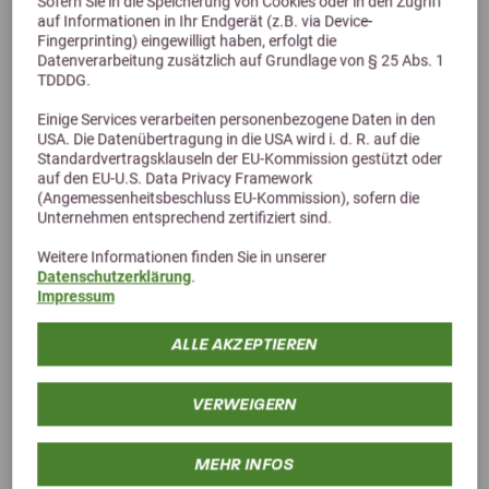
Sofern Sie in die Speicherung von Cookies oder in den Zugriff
auf Informationen in Ihr Endgerät (z.B. via Device-
Fingerprinting) eingewilligt haben, erfolgt die
Datenverarbeitung zusätzlich auf Grundlage von § 25 Abs. 1
TDDDG.
Einige Services verarbeiten personenbezogene Daten in den
USA. Die Datenübertragung in die USA wird i. d. R. auf die
4,4 (79 Bewertungen)
Standardvertragsklauseln der EU-Kommission gestützt oder
Agrobs PRE ALPIN Compact
auf den EU-U.S. Data Privacy Framework
(Angemessenheitsbeschluss EU-Kommission), sofern die
Heucobs in Pocketform - das Heubrikett
Unternehmen entsprechend zertifiziert sind.
ab 22,90 €
Weitere Informationen finden Sie in unserer
Datenschutzerklärung
.
Impressum
ALLE AKZEPTIEREN
VERWEIGERN
MEHR INFOS