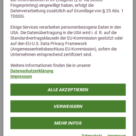
Fingerprinting) eingewilligt haben, erfolgt die
Datenverarbeitung zusätzlich auf Grundlage von § 25 Abs. 1
TDDDG.
5,0 (1 Bewertungen)
Einige Services verarbeiten personenbezogene Daten in den
USA. Die Datenübertragung in die USA wird i. d. R. auf die
Vetripharm EQUIPUR-magnovit
Standardvertragsklauseln der EU-Kommission gestützt oder
auf den EU-U.S. Data Privacy Framework
Gleicht fütterungsbedingten Magnesium-Vitamin B12 Mangel aus
(Angemessenheitsbeschluss EU-Kommission), sofern die
ab 34,50 €
Unternehmen entsprechend zertifiziert sind.
Weitere Informationen finden Sie in unserer
Datenschutzerklärung
.
Impressum
ALLE AKZEPTIEREN
VERWEIGERN
MEHR INFOS
Datenschutz
Impressum