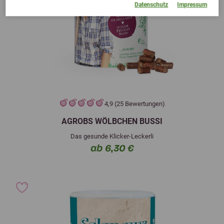
Datenschutz
Impressum
4,9 (25 Bewertungen)
AGROBS WÖLBCHEN BUSSI
Das gesunde Klicker-Leckerli
ab 6,30 €