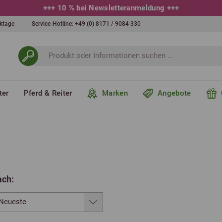
+++
10 % bei Newsletteranmeldung
+++
erktage
Service-Hotline:
+49 (0) 8171 / 9084 330
ter
Pferd & Reiter
Marken
Angebote
ach: