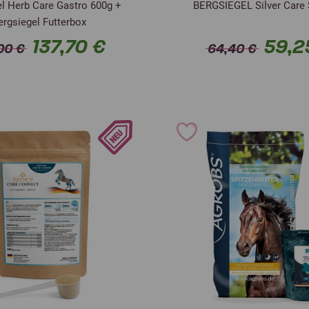
l Herb Care Gastro 600g +
BERGSIEGEL Silver Care 
ergsiegel Futterbox
137,70 €
59,2
00 €
64,40 €