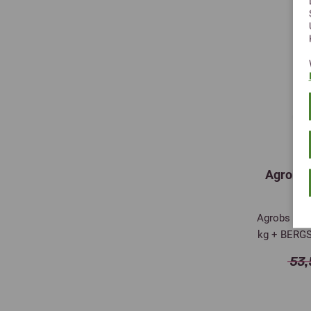
Agrobs 
Agrobs Pre 
kg + BERGS
53,