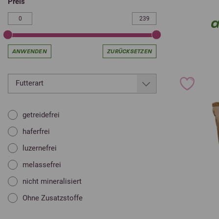
Preis
a
ANWENDEN
ZURÜCKSETZEN
Futterart
getreidefrei
haferfrei
luzernefrei
melassefrei
nicht mineralisiert
Ohne Zusatzstoffe