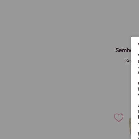
Semhof B
Kann t
a