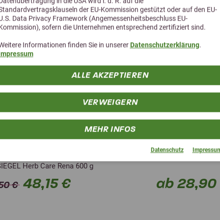
Datenübertragung in die USA wird i. d. R. auf die
Standardvertragsklauseln der EU-Kommission gestützt oder auf den EU-
U.S. Data Privacy Framework (Angemessenheitsbeschluss EU-
Kommission), sofern die Unternehmen entsprechend zertifiziert sind.
Weitere Informationen finden Sie in unserer
Datenschutzerklärung
.
Impressum
ALLE AKZEPTIEREN
VERWEIGERN
+ BERGSIEGEL Nieren-
Keralit Huf-Elast Pf
MEHR INFOS
Bundle
Hochwertiges Pflegeöl mi
Datenschutz
Impressu
Alpin Protein Light Flakes 15
IEGEL Herb Care Rena 600 g
48,15 €
ab 28,90
50 €