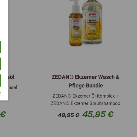
legeöl
ZEDAN® Ekzemer Wasch &
Pflege Bundle
t Pinsel
m
ZEDAN® Ekzemer Öl-Komplex +
ZEDAN® Ekzemer Sprühshampoo
 €
45,95 €
49,95 €