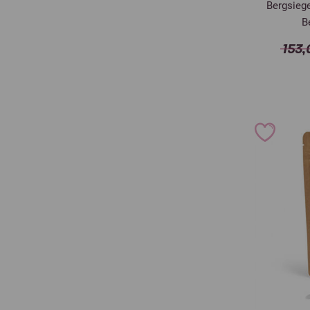
Bergsiege
B
153,