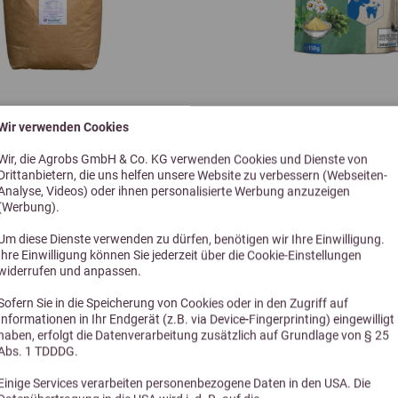
Wir verwenden Cookies
io LuzerneQUICK Turbo
Höveler Dog Zahn
Wir, die Agrobs GmbH & Co. KG verwenden Cookies und Dienste von
rocken gefüttert werden
Mit ausgewählten Zutaten f
Drittanbietern, die uns helfen unsere Website zu verbessern (Webseiten-
Analyse, Videos) oder ihnen personalisierte Werbung anzuzeigen
und Maulhygiene
(Werbung).
b 36,90 €
ab 20,99
Um diese Dienste verwenden zu dürfen, benötigen wir Ihre Einwilligung.
Ihre Einwilligung können Sie jederzeit über die Cookie-Einstellungen
widerrufen und anpassen.
Sofern Sie in die Speicherung von Cookies oder in den Zugriff auf
Informationen in Ihr Endgerät (z.B. via Device-Fingerprinting) eingewilligt
haben, erfolgt die Datenverarbeitung zusätzlich auf Grundlage von § 25
Abs. 1 TDDDG.
Einige Services verarbeiten personenbezogene Daten in den USA. Die