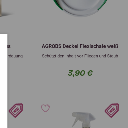
 Plus
AGROBS Deckel Flexischale weiß
ür Verdauung
Schützt den Inhalt vor Fliegen und Staub
 €
3,90 €