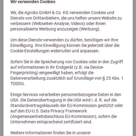
Wir verwenden Cookies
Wir, die Agrobs GmbH & Co. KG verwenden Cookies und
Dienste von Drittanbietern, die uns helfen unsere Website zu
verbessern (Webseiten-Analyse, Videos) oder ihnen
personalisierte Werbung anzuzeigen (Werbung).
Um diese Dienste verwenden zu dürfen, benötigen wir Ihre
Einwilligung. Ihre Einwilligung können Sie jederzeit über die
Cookie-Einstellungen widerrufen und anpassen.
4,5 (105 Bewertungen)
Sofern Sie in die Speicherung von Cookies oder in den Zugriff
auf Informationen in Ihr Endgerät (z.B. via Device-
Agrobs AlpenHeu für Pferde
Fingerprinting) eingewilligt haben, erfolgt die
Pferdeheu, entstaubt - Grundlage jeder Pferdefütterung
Datenverarbeitung zusätzlich auf Grundlage von § 25 Abs. 1
ab 17,50 €
TDDDG.
Einige Services verarbeiten personenbezogene Daten in den
USA. Die Datenübertragung in die USA wird i. d. R. auf die
Standardvertragsklauseln der EU-Kommission gestützt oder
auf den EU-U.S. Data Privacy Framework
(Angemessenheitsbeschluss EU-Kommission), sofern die
Unternehmen entsprechend zertifiziert sind.
Weitere Informationen finden Sie in unserer