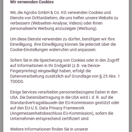
Wir verwenden Cookies
Wir, die Agrobs GmbH & Co. KG verwenden Cookies und
Dienste von Drittanbietern, die uns helfen unsere Website zu
verbessern (Webseiten-Analyse, Videos) oder ihnen
personalisierte Werbung anzuzeigen (Werbung).
Um diese Dienste verwenden zu dürfen, benötigen wir Ihre
Einwilligung. Ihre Einwilligung können Sie jederzeit über die
Cookie-Einstellungen widerrufen und anpassen.
5,0 (3 Bewertungen)
Sofern Sie in die Speicherung von Cookies oder in den Zugriff
auf Informationen in Ihr Endgerät (z.B. via Device-
DERBY Mash für Pferde
Fingerprinting) eingewilligt haben, erfolgt die
für alte und kranke Pferde und in der Rekonvaleszens
Datenverarbeitung zusätzlich auf Grundlage von § 25 Abs. 1
ab 26,79 €
TDDDG.
Einige Services verarbeiten personenbezogene Daten in den
USA. Die Datenübertragung in die USA wird i. d. R. auf die
Standardvertragsklauseln der EU-Kommission gestützt oder
auf den EU-U.S. Data Privacy Framework
(Angemessenheitsbeschluss EU-Kommission), sofern die
Unternehmen entsprechend zertifiziert sind.
Weitere Informationen finden Sie in unserer