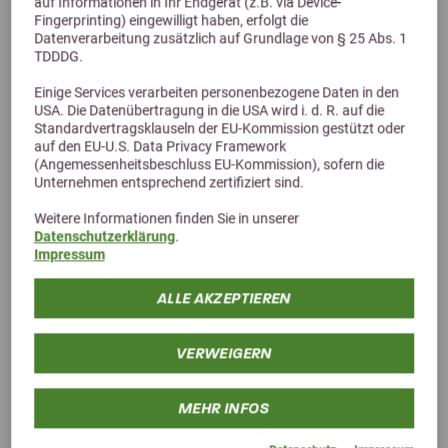
auf Informationen in Ihr Endgerät (z.B. via Device-
Fingerprinting) eingewilligt haben, erfolgt die
Datenverarbeitung zusätzlich auf Grundlage von § 25 Abs. 1
TDDDG.
Einige Services verarbeiten personenbezogene Daten in den
USA. Die Datenübertragung in die USA wird i. d. R. auf die
Standardvertragsklauseln der EU-Kommission gestützt oder
auf den EU-U.S. Data Privacy Framework
(Angemessenheitsbeschluss EU-Kommission), sofern die
ZEDAN® Natürlicher Mähnenglanz 500 ml
Unternehmen entsprechend zertifiziert sind.
15,71 €
20,95 €
Weitere Informationen finden Sie in unserer
Datenschutzerklärung
.
Impressum
ALLE AKZEPTIEREN
VERWEIGERN
MEHR INFOS