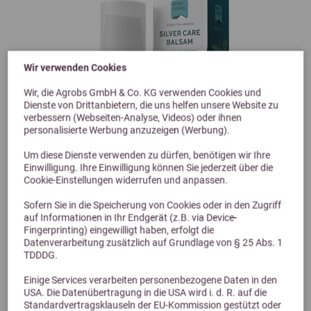
Wir verwenden Cookies
Wir, die Agrobs GmbH & Co. KG verwenden Cookies und
Dienste von Drittanbietern, die uns helfen unsere Website zu
verbessern (Webseiten-Analyse, Videos) oder ihnen
personalisierte Werbung anzuzeigen (Werbung).
Um diese Dienste verwenden zu dürfen, benötigen wir Ihre
Einwilligung. Ihre Einwilligung können Sie jederzeit über die
Cookie-Einstellungen widerrufen und anpassen.
Previous
Next
Sofern Sie in die Speicherung von Cookies oder in den Zugriff
5,0 (2 Bewertungen)
auf Informationen in Ihr Endgerät (z.B. via Device-
Fingerprinting) eingewilligt haben, erfolgt die
Bergsiegel Silver Care Balsam 100ml
Datenverarbeitung zusätzlich auf Grundlage von § 25 Abs. 1
TDDDG.
Einige Services verarbeiten personenbezogene Daten in den
23,50 €
USA. Die Datenübertragung in die USA wird i. d. R. auf die
Standardvertragsklauseln der EU-Kommission gestützt oder