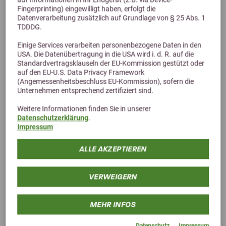
Fingerprinting) eingewilligt haben, erfolgt die
Datenverarbeitung zusätzlich auf Grundlage von § 25 Abs. 1
TDDDG.
5,0 (1 Bewertungen)
Einige Services verarbeiten personenbezogene Daten in den
USA. Die Datenübertragung in die USA wird i. d. R. auf die
Vetripharm EQUIPUR gastral
Standardvertragsklauseln der EU-Kommission gestützt oder
auf den EU-U.S. Data Privacy Framework
Futterzusatz für Pferde - Magenschutz
(Angemessenheitsbeschluss EU-Kommission), sofern die
ab 41,90 €
Unternehmen entsprechend zertifiziert sind.
Weitere Informationen finden Sie in unserer
Datenschutzerklärung
.
Impressum
ALLE AKZEPTIEREN
VERWEIGERN
MEHR INFOS
Datenschutz
Impressum