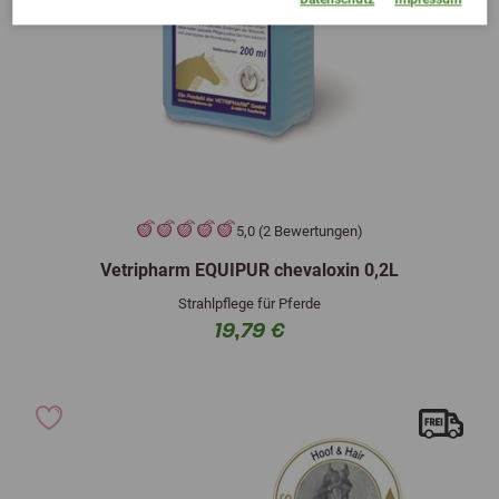
5,0 (2 Bewertungen)
Vetripharm EQUIPUR chevaloxin 0,2L
Strahlpflege für Pferde
19,79 €