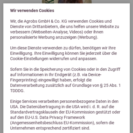
Wir verwenden Cookies
Wir, die Agrobs GmbH & Co. KG verwenden Cookies und
Dienste von Drittanbietern, die uns helfen unsere Website zu
verbessern (Webseiten-Analyse, Videos) oder ihnen
personalisierte Werbung anzuzeigen (Werbung).
Um diese Dienste verwenden zu dürfen, benötigen wir Ihre
Einwilligung. Ihre Einwilligung können Sie jederzeit über die
Cookie-Einstellungen widerrufen und anpassen.
Sofern Sie in die Speicherung von Cookies oder in den Zugriff
auf Informationen in Ihr Endgerät (z.B. via Device-
Fingerprinting) eingewilligt haben, erfolgt die
5,0 (39 Bewertungen)
Datenverarbeitung zusätzlich auf Grundlage von § 25 Abs. 1
TDDDG.
St. Hippolyt Struktur Energetikum getreidefrei
Einige Services verarbeiten personenbezogene Daten in den
Getreidefreies Müslikonzentrat mit weniger Zucker und Stärke
USA. Die Datenübertragung in die USA wird i. d. R. auf die
ab 27,60 €
Standardvertragsklauseln der EU-Kommission gestützt oder
auf den EU-U.S. Data Privacy Framework
(Angemessenheitsbeschluss EU-Kommission), sofern die
Unternehmen entsprechend zertifiziert sind.