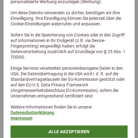
personalisierte Werbung anzuzeigen (Werbung).
Um diese Dienste verwenden zu dürfen, benötigen wir Ihre
Einwilligung. Ihre Einwilligung können Sie jederzeit über die
Cookie-Einstellungen widerrufen und anpassen.
4,8 (59 Bewertungen)
Sofern Sie in die Speicherung von Cookies oder in den Zugriff
auf Informationen in Ihr Endgerät (z.B. via Device-
Agrobs PRE ALPIN Bio Wiesencobs
Fingerprinting) eingewilligt haben, erfolgt die
Datenverarbeitung zusätzlich auf Grundlage von § 25 Abs. 1
DE-ÖKO-005
TDDDG.
ab 24,50 €
Einige Services verarbeiten personenbezogene Daten in den
USA. Die Datenübertragung in die USA wird i. d. R. auf die
Standardvertragsklauseln der EU-Kommission gestützt oder
auf den EU-U.S. Data Privacy Framework
(Angemessenheitsbeschluss EU-Kommission), sofern die
Unternehmen entsprechend zertifiziert sind.
Weitere Informationen finden Sie in unserer
Datenschutzerklärung
.
Impressum
ALLE AKZEPTIEREN