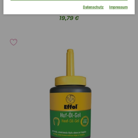
Vetripharm EQUIPUR chevaloxin 0,2L
Datenschutz
Impressum
Strahlpflege für Pferde
19,79 €