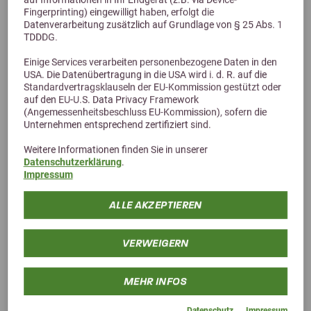
Fingerprinting) eingewilligt haben, erfolgt die
Datenverarbeitung zusätzlich auf Grundlage von § 25 Abs. 1
TDDDG.
5,0 (1 Bewertungen)
Einige Services verarbeiten personenbezogene Daten in den
USA. Die Datenübertragung in die USA wird i. d. R. auf die
dr. WEYRAUCH Nr. 26 Prinzessinnenglück Human
Standardvertragsklauseln der EU-Kommission gestützt oder
auf den EU-U.S. Data Privacy Framework
Biotin, Zink, Algen, Nachtkerzenöl und mehr
(Angemessenheitsbeschluss EU-Kommission), sofern die
ab 24,00 €
Unternehmen entsprechend zertifiziert sind.
Weitere Informationen finden Sie in unserer
Datenschutzerklärung
.
Impressum
ALLE AKZEPTIEREN
VERWEIGERN
MEHR INFOS
Datenschutz
Impressum