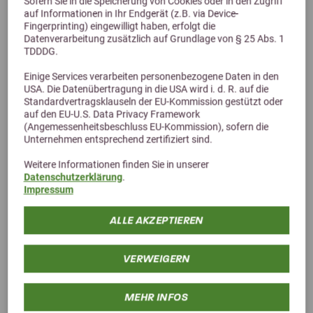
Sofern Sie in die Speicherung von Cookies oder in den Zugriff
auf Informationen in Ihr Endgerät (z.B. via Device-
Fingerprinting) eingewilligt haben, erfolgt die
Datenverarbeitung zusätzlich auf Grundlage von § 25 Abs. 1
TDDDG.
4,9 (81 Bewertungen)
Einige Services verarbeiten personenbezogene Daten in den
USA. Die Datenübertragung in die USA wird i. d. R. auf die
AGROBS Alpengrün Pellet
Standardvertragsklauseln der EU-Kommission gestützt oder
auf den EU-U.S. Data Privacy Framework
Schonend und energiereich, für jedes Pferd geeignet
(Angemessenheitsbeschluss EU-Kommission), sofern die
ab 31,00 €
Unternehmen entsprechend zertifiziert sind.
Weitere Informationen finden Sie in unserer
Datenschutzerklärung
.
Impressum
ALLE AKZEPTIEREN
VERWEIGERN
MEHR INFOS