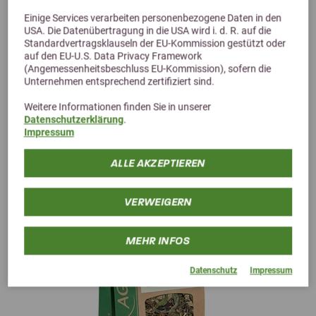
Einige Services verarbeiten personenbezogene Daten in den
USA. Die Datenübertragung in die USA wird i. d. R. auf die
Standardvertragsklauseln der EU-Kommission gestützt oder
4,0 (6 Bewertungen)
auf den EU-U.S. Data Privacy Framework
Agrobs Rosenblütenblätter 100 g
(Angemessenheitsbeschluss EU-Kommission), sofern die
Unternehmen entsprechend zertifiziert sind.
gesundes Zusatzfutter für Schildkröten und Nager
8,15 €
Weitere Informationen finden Sie in unserer
Datenschutzerklärung
.
Impressum
ALLE AKZEPTIEREN
VERWEIGERN
MEHR INFOS
Datenschutz
Impressum