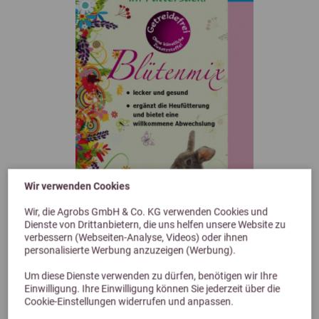
Wir verwenden Cookies
Wir, die Agrobs GmbH & Co. KG verwenden Cookies und
Previous
Next
Dienste von Drittanbietern, die uns helfen unsere Website zu
verbessern (Webseiten-Analyse, Videos) oder ihnen
4,6 (13 Bewertungen)
personalisierte Werbung anzuzeigen (Werbung).
Agrobs Blütenmix 0,3 kg
Um diese Dienste verwenden zu dürfen, benötigen wir Ihre
Einwilligung. Ihre Einwilligung können Sie jederzeit über die
Getreidefreies Futter für Meerschweinchen und Kaninchen
Cookie-Einstellungen widerrufen und anpassen.
7,50 €