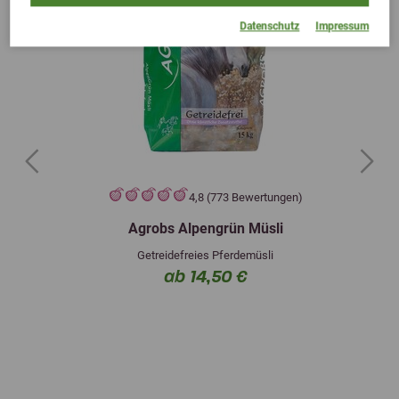
Datenschutz
Impressum
Previous
Next
4,8 (773 Bewertungen)
Agrobs Alpengrün Müsli
Getreidefreies Pferdemüsli
ab 14,50 €