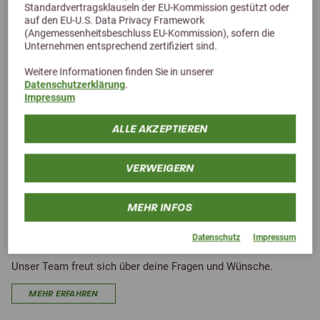
Standardvertragsklauseln der EU-Kommission gestützt oder
auf den EU-U.S. Data Privacy Framework
Du möchtest Formulare oder Übersichten von Pferdefutter.de
(Angemessenheitsbeschluss EU-Kommission), sofern die
downloaden?
Unternehmen entsprechend zertifiziert sind.
MEHR ERFAHREN
Weitere Informationen finden Sie in unserer
Datenschutzerklärung
.
Impressum
ALLE AKZEPTIEREN
VERWEIGERN
MEHR INFOS
Kontaktanfrage
Datenschutz
Impressum
Unser Team freut sich über deine Fragen und Wünsche.
MEHR ERFAHREN