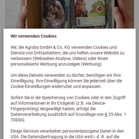
Wir verwenden Cookies
Zahlung & Versand
Wir, die Agrobs GmbH & Co. KG verwenden Cookies und
Hier erfährst du alles Wichtige rund um Zahlung & Versand.
Dienste von Drittanbietern, die uns helfen unsere Website zu
verbessern (Webseiten-Analyse, Videos) oder ihnen
personalisierte Werbung anzuzeigen (Werbung).
MEHR ERFAHREN
Um diese Dienste verwenden zu dürfen, benötigen wir Ihre
Einwilligung. Ihre Einwilligung können Sie jederzeit über die
Cookie-Einstellungen widerrufen und anpassen.
Sofern Sie in die Speicherung von Cookies oder in den Zugriff
auf Informationen in Ihr Endgerät (z.B. via Device-
Fingerprinting) eingewilligt haben, erfolgt die
Datenverarbeitung zusätzlich auf Grundlage von § 25 Abs. 1
TDDDG.
Einige Services verarbeiten personenbezogene Daten in den
Downloads
USA. Die Datenübertragung in die USA wird i. d. R. auf die