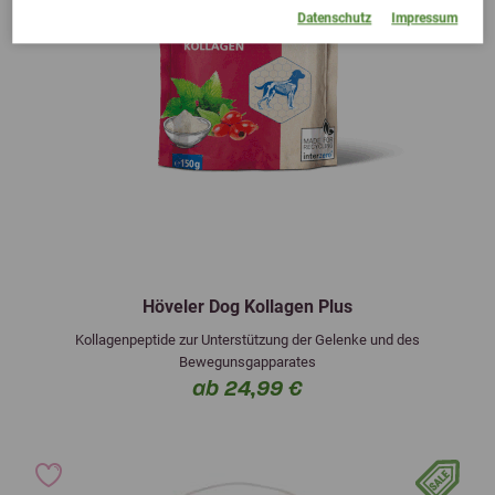
Datenschutz
Impressum
Höveler Dog Kollagen Plus
Kollagenpeptide zur Unterstützung der Gelenke und des
Bewegunsgapparates
ab 24,99 €