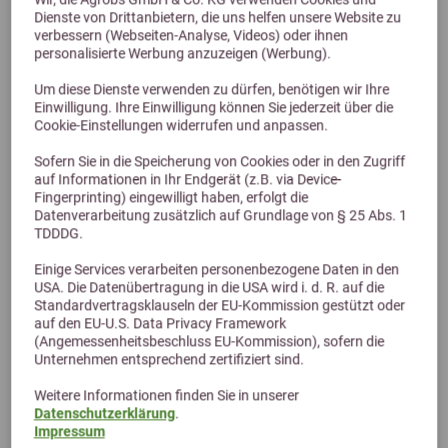
Dienste von Drittanbietern, die uns helfen unsere Website zu
Previous
Next
verbessern (Webseiten-Analyse, Videos) oder ihnen
personalisierte Werbung anzuzeigen (Werbung).
Um diese Dienste verwenden zu dürfen, benötigen wir Ihre
PerNaturam Silbercreme 100ml
Einwilligung. Ihre Einwilligung können Sie jederzeit über die
Cookie-Einstellungen widerrufen und anpassen.
15,70 €
Sofern Sie in die Speicherung von Cookies oder in den Zugriff
auf Informationen in Ihr Endgerät (z.B. via Device-
Fingerprinting) eingewilligt haben, erfolgt die
Datenverarbeitung zusätzlich auf Grundlage von § 25 Abs. 1
TDDDG.
Einige Services verarbeiten personenbezogene Daten in den
USA. Die Datenübertragung in die USA wird i. d. R. auf die
Standardvertragsklauseln der EU-Kommission gestützt oder
auf den EU-U.S. Data Privacy Framework
(Angemessenheitsbeschluss EU-Kommission), sofern die
Unternehmen entsprechend zertifiziert sind.
Weitere Informationen finden Sie in unserer
Alternative Produkte
Datenschutzerklärung
.
Impressum