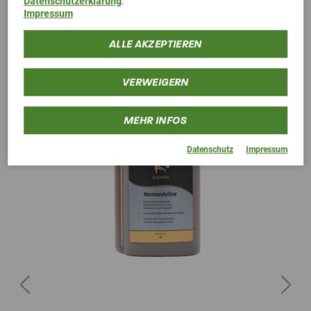
Alternative Produkte
Datenschutzerklärung
.
Impressum
ALLE AKZEPTIEREN
VERWEIGERN
MEHR INFOS
Datenschutz
Impressum
Previous
Next