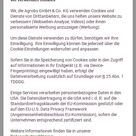
Wir, die Agrobs GmbH & Co. KG verwenden Cookies und
Dienste von Drittanbietern, die uns helfen unsere Website zu
Previous
Next
verbessern (Webseiten-Analyse, Videos) oder ihnen
personalisierte Werbung anzuzeigen (Werbung).
4,5 (105 Bewertungen)
Um diese Dienste verwenden zu dürfen, benötigen wir Ihre
Agrobs AlpenHeu, 1 Palette, 24 x 12,5 kg
Einwilligung. Ihre Einwilligung können Sie jederzeit über die
1 Palette, 24 x 12,5 kg
Cookie-Einstellungen widerrufen und anpassen.
Sofern Sie in die Speicherung von Cookies oder in den Zugriff
408,00 €
auf Informationen in Ihr Endgerät (z.B. via Device-
Fingerprinting) eingewilligt haben, erfolgt die
Datenverarbeitung zusätzlich auf Grundlage von § 25 Abs. 1
TDDDG.
Einige Services verarbeiten personenbezogene Daten in den
USA. Die Datenübertragung in die USA wird i. d. R. auf die
Standardvertragsklauseln der EU-Kommission gestützt oder
auf den EU-U.S. Data Privacy Framework
(Angemessenheitsbeschluss EU-Kommission), sofern die
Unternehmen entsprechend zertifiziert sind.
Weitere Informationen finden Sie in unserer