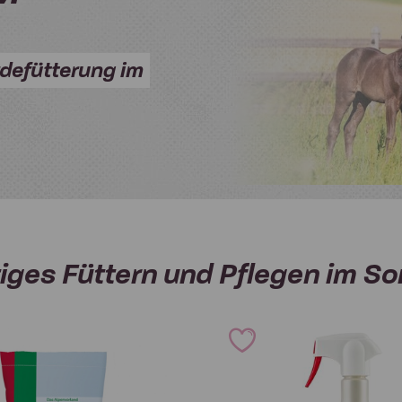
rdefütterung im
tiges Füttern und Pflegen im S