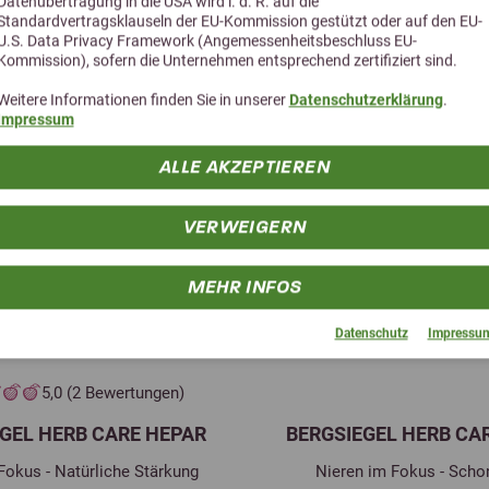
Neu in unserem Sortiment
Datenübertragung in die USA wird i. d. R. auf die
Standardvertragsklauseln der EU-Kommission gestützt oder auf den EU-
U.S. Data Privacy Framework (Angemessenheitsbeschluss EU-
Kommission), sofern die Unternehmen entsprechend zertifiziert sind.
Weitere Informationen finden Sie in unserer
Datenschutzerklärung
.
Impressum
ALLE AKZEPTIEREN
VERWEIGERN
MEHR INFOS
Datenschutz
Impressu
5,0 (2 Bewertungen)
GEL HERB CARE HEPAR
BERGSIEGEL HERB CA
Fokus - Natürliche Stärkung
Nieren im Fokus - Sch