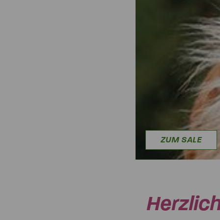
ZU DEN BUNDLE
ZUM SALE
Herzlic