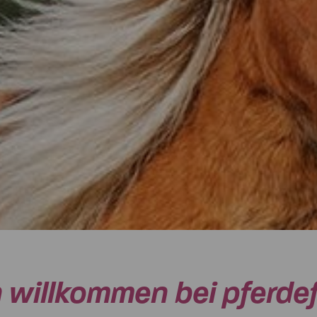
S
h willkommen bei pferdef