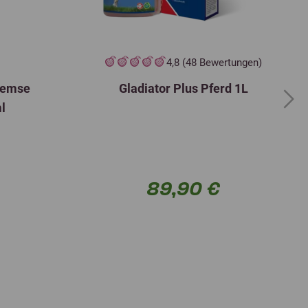
4,8 (48 Bewertungen)
remse
Gladiator Plus Pferd 1L
Next
ml
89,90 €