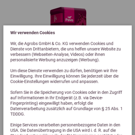
Wir verwenden Cookies
Wir, die Agrobs GmbH & Co. KG verwenden Cookies und
Dienste von Drittanbietern, die uns helfen unsere Website zu
verbessern (Webseiten-Analyse, Videos) oder ihnen
personalisierte Werbung anzuzeigen (Werbung).
Um diese Dienste verwenden zu dürfen, benötigen wir Ihre
Einwilligung. Ihre Einwilligung können Sie jederzeit über die
Cookie-Einstellungen widerrufen und anpassen.
Sofern Sie in die Speicherung von Cookies oder in den Zugriff
Previous
Next
auf Informationen in Ihr Endgerät (z.B. via Device-
5,0 (3 Bewertungen)
Fingerprinting) eingewilligt haben, erfolgt die
Datenverarbeitung zusätzlich auf Grundlage von § 25 Abs. 1
Pavo 18Plus Fibre 12kg
TDDDG.
Einige Services verarbeiten personenbezogene Daten in den
USA. Die Datenübertragung in die USA wird i. d. R. auf die
22,80 €