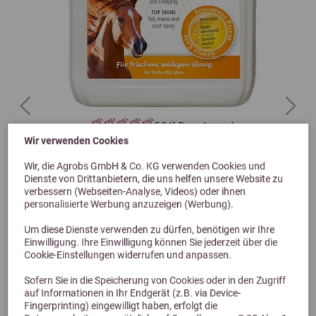
Previous
Next
5,0 (6 Bewertungen)
Wir verwenden Cookies
Stiefel Top Shine 2,5 L
Wir, die Agrobs GmbH & Co. KG verwenden Cookies und
Mähnenspray für Pferde
Dienste von Drittanbietern, die uns helfen unsere Website zu
verbessern (Webseiten-Analyse, Videos) oder ihnen
29,90 €
personalisierte Werbung anzuzeigen (Werbung).
Um diese Dienste verwenden zu dürfen, benötigen wir Ihre
Einwilligung. Ihre Einwilligung können Sie jederzeit über die
Cookie-Einstellungen widerrufen und anpassen.
Sofern Sie in die Speicherung von Cookies oder in den Zugriff
auf Informationen in Ihr Endgerät (z.B. via Device-
Fingerprinting) eingewilligt haben, erfolgt die