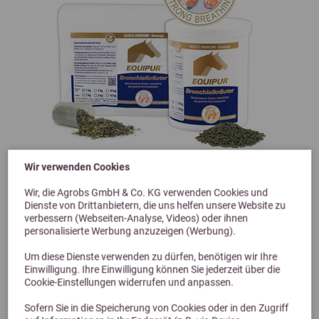
Wir verwenden Cookies
Previous
Next
Wir, die Agrobs GmbH & Co. KG verwenden Cookies und
4,4 (9 Bewertungen)
Dienste von Drittanbietern, die uns helfen unsere Website zu
Vetripharm Equipur Bronchialkräuter 3kg - Pellet
verbessern (Webseiten-Analyse, Videos) oder ihnen
personalisierte Werbung anzuzeigen (Werbung).
Bronchialkräuter pelletiert
Um diese Dienste verwenden zu dürfen, benötigen wir Ihre
72,90 €
Einwilligung. Ihre Einwilligung können Sie jederzeit über die
Cookie-Einstellungen widerrufen und anpassen.
Sofern Sie in die Speicherung von Cookies oder in den Zugriff