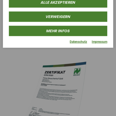
ALLE AKZEPTIEREN
Naturland Zertifikat für Pre Alpin Bio Wiesencobs
VERWEIGERN
MEHR INFOS
Jetzt downloaden
0.05 MB
Datenschutz
Impressum