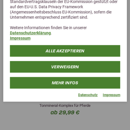
Standardvertragsklauseln der EU-Kommission gestützt oder
auf den EU-U.S. Data Privacy Framework
(Angemessenheitsbeschluss EU-Kommission), sofern die
Unternehmen entsprechend zertifiziert sind.
Weitere Informationen finden Sie in unserer
Datenschutzerklärung
.
Impressum
ALLE AKZEPTIEREN
VERWEIGERN
MEHR INFOS
Datenschutz
Impressum
HBD's MYTOX ohne Bierhefe
Tonmineral-Komplex für Pferde
ab 29,99 €