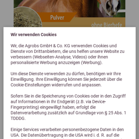
Wir verwenden Cookies
Wir, die Agrobs GmbH & Co. KG verwenden Cookies und
Dienste von Drittanbietern, die uns helfen unsere Website zu
verbessern (Webseiten-Analyse, Videos) oder ihnen
personalisierte Werbung anzuzeigen (Werbung).
HBD's DigestoVit ohne Bierhefe
Um diese Dienste verwenden zu dürfen, benötigen wir Ihre
Spezialmischung ohne Getreide und Kräuter
Einwilligung. Ihre Einwilligung können Sie jederzeit über die
ab 106,99 €
Cookie-Einstellungen widerrufen und anpassen.
Sofern Sie in die Speicherung von Cookies oder in den Zugriff
auf Informationen in Ihr Endgerät (z.B. via Device-
Fingerprinting) eingewilligt haben, erfolgt die
Datenverarbeitung zusätzlich auf Grundlage von § 25 Abs. 1
TDDDG.
Einige Services verarbeiten personenbezogene Daten in den
USA. Die Datenübertragung in die USA wird i. d. R. auf die