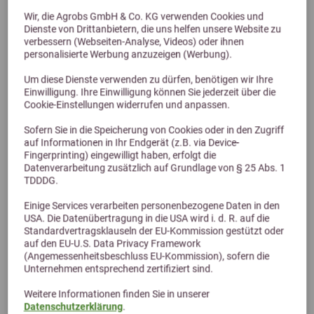
Wir, die Agrobs GmbH & Co. KG verwenden Cookies und
Dienste von Drittanbietern, die uns helfen unsere Website zu
verbessern (Webseiten-Analyse, Videos) oder ihnen
personalisierte Werbung anzuzeigen (Werbung).
Previous
Next
Um diese Dienste verwenden zu dürfen, benötigen wir Ihre
Einwilligung. Ihre Einwilligung können Sie jederzeit über die
HBD's HoreseMineral MBA-frei 10kg
Cookie-Einstellungen widerrufen und anpassen.
Sofern Sie in die Speicherung von Cookies oder in den Zugriff
169,99 €
auf Informationen in Ihr Endgerät (z.B. via Device-
Fingerprinting) eingewilligt haben, erfolgt die
Datenverarbeitung zusätzlich auf Grundlage von § 25 Abs. 1
TDDDG.
Einige Services verarbeiten personenbezogene Daten in den
USA. Die Datenübertragung in die USA wird i. d. R. auf die
Standardvertragsklauseln der EU-Kommission gestützt oder
auf den EU-U.S. Data Privacy Framework
(Angemessenheitsbeschluss EU-Kommission), sofern die
Unternehmen entsprechend zertifiziert sind.
Weitere Informationen finden Sie in unserer
Datenschutzerklärung
.