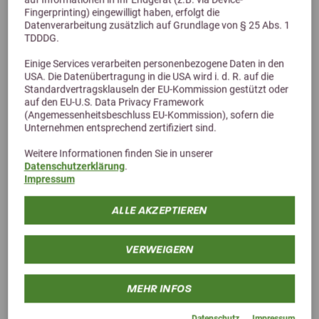
Fingerprinting) eingewilligt haben, erfolgt die
Datenverarbeitung zusätzlich auf Grundlage von § 25 Abs. 1
TDDDG.
5,0 (6 Bewertungen)
Einige Services verarbeiten personenbezogene Daten in den
USA. Die Datenübertragung in die USA wird i. d. R. auf die
Stiefel Mönchspfeffer 0,5kg
Standardvertragsklauseln der EU-Kommission gestützt oder
auf den EU-U.S. Data Privacy Framework
Ganze Samen
(Angemessenheitsbeschluss EU-Kommission), sofern die
10,35 €
Unternehmen entsprechend zertifiziert sind.
Weitere Informationen finden Sie in unserer
Datenschutzerklärung
.
Impressum
ALLE AKZEPTIEREN
VERWEIGERN
MEHR INFOS
Datenschutz
Impressum