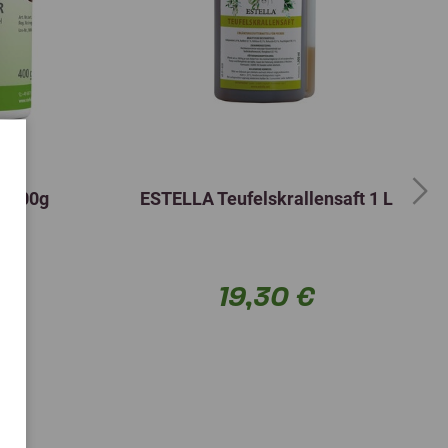
r 400g
ESTELLA Teufelskrallensaft 1 L
Next
19,30 €