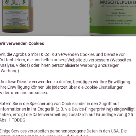
Wir verwenden Cookies
5,0 (2 Bewertungen)
Wir, die Agrobs GmbH & Co. KG verwenden Cookies und Dienste von
ELLA Zahnsaft 1 L
Stiefel Muschelpulve
Drittanbietern, die uns helfen unsere Website zu verbessern (Webseiten-
Analyse, Videos) oder ihnen personalisierte Werbung anzuzeigen
(Werbung).
Um diese Dienste verwenden zu dürfen, benötigen wir Ihre Einwilligung.
20,90 €
49,90 €
Ihre Einwilligung können Sie jederzeit über die Cookie-Einstellungen
widerrufen und anpassen.
Sofern Sie in die Speicherung von Cookies oder in den Zugriff auf
Informationen in Ihr Endgerät (z.B. via Device-Fingerprinting) eingewilligt
haben, erfolgt die Datenverarbeitung zusätzlich auf Grundlage von § 25
Abs. 1 TDDDG.
Einige Services verarbeiten personenbezogene Daten in den USA. Die