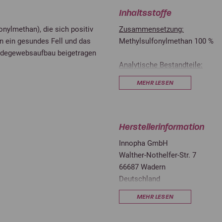
Inhaltsstoffe
nylmethan), die sich positiv
Zusammensetzung:
n ein gesundes Fell und das
Methylsulfonylmethan 100 %
ndegewebsaufbau beigetragen
Analytische Bestandteile:
MEHR LESEN
Schwefel
Stand 01/2025
Herstellerinformation
Innopha GmbH
Walther-Nothelfer-Str. 7
66687 Wadern
Deutschland
office@stiefel.store
MEHR LESEN