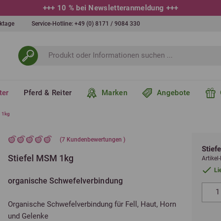
+++
10 % bei Newsletteranmeldung
+++
erktage
Service-Hotline:
+49 (0) 8171 / 9084 330
ter
Pferd & Reiter
Marken
Angebote
M 1kg
(
7
Kundenbewertungen )
Stief
Stiefel MSM 1kg
Artike
Li
organische Schwefelverbindung
Organische Schwefelverbindung für Fell, Haut, Horn
und Gelenke