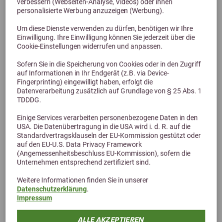
verbessern (Webseiten-Analyse, Videos) oder ihnen
personalisierte Werbung anzuzeigen (Werbung).
Tryptophan für Pferde
Um diese Dienste verwenden zu dürfen, benötigen wir Ihre
57,90 €
Einwilligung. Ihre Einwilligung können Sie jederzeit über die
Cookie-Einstellungen widerrufen und anpassen.
Sofern Sie in die Speicherung von Cookies oder in den Zugriff
auf Informationen in Ihr Endgerät (z.B. via Device-
Fingerprinting) eingewilligt haben, erfolgt die
Datenverarbeitung zusätzlich auf Grundlage von § 25 Abs. 1
TDDDG.
Einige Services verarbeiten personenbezogene Daten in den
USA. Die Datenübertragung in die USA wird i. d. R. auf die
Standardvertragsklauseln der EU-Kommission gestützt oder
auf den EU-U.S. Data Privacy Framework
(Angemessenheitsbeschluss EU-Kommission), sofern die
Alternative Produkte
Unternehmen entsprechend zertifiziert sind.
Weitere Informationen finden Sie in unserer
Datenschutzerklärung
.
Impressum
ALLE AKZEPTIEREN