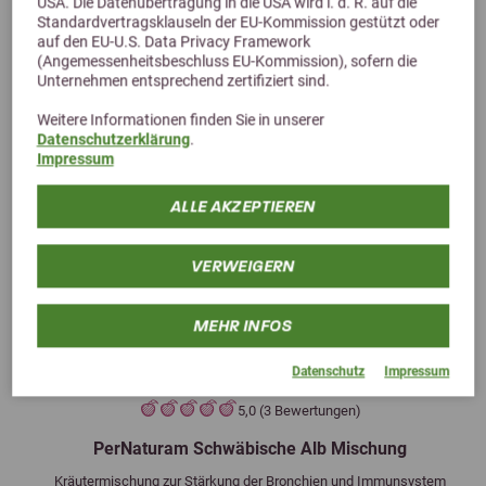
USA. Die Datenübertragung in die USA wird i. d. R. auf die
Standardvertragsklauseln der EU-Kommission gestützt oder
auf den EU-U.S. Data Privacy Framework
(Angemessenheitsbeschluss EU-Kommission), sofern die
Unternehmen entsprechend zertifiziert sind.
Weitere Informationen finden Sie in unserer
Datenschutzerklärung
.
Impressum
ALLE AKZEPTIEREN
VERWEIGERN
MEHR INFOS
Datenschutz
Impressum
Previous
Next
5,0 (3 Bewertungen)
PerNaturam Schwäbische Alb Mischung
Kräutermischung zur Stärkung der Bronchien und Immunsystem