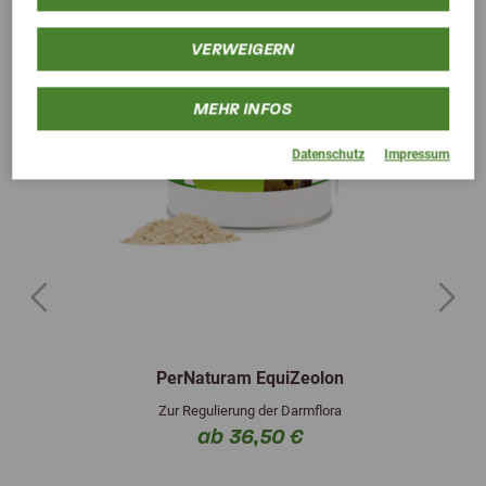
VERWEIGERN
MEHR INFOS
Datenschutz
Impressum
Previous
Next
PerNaturam EquiZeolon
Zur Regulierung der Darmflora
ab 36,50 €