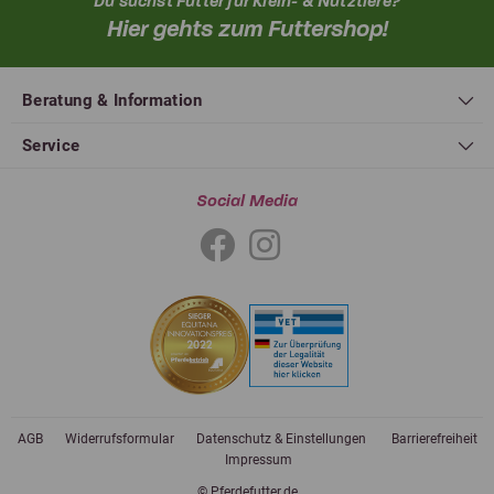
Du suchst Futter für Klein- & Nutztiere?
Hier gehts zum Futtershop!
Beratung & Information
Service
Social Media
AGB
Widerrufsformular
Datenschutz & Einstellungen
Barrierefreiheit
Impressum
© Pferdefutter.de