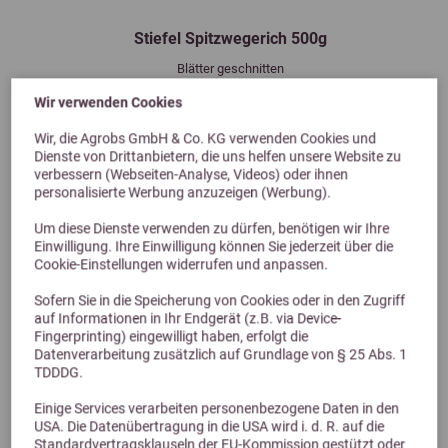
Stiefel Spitzwegerich 500g
Blätter geschnitten
10,90 €
Wir verwenden Cookies
Wir, die Agrobs GmbH & Co. KG verwenden Cookies und
Dienste von Drittanbietern, die uns helfen unsere Website zu
verbessern (Webseiten-Analyse, Videos) oder ihnen
personalisierte Werbung anzuzeigen (Werbung).
Um diese Dienste verwenden zu dürfen, benötigen wir Ihre
Einwilligung. Ihre Einwilligung können Sie jederzeit über die
Cookie-Einstellungen widerrufen und anpassen.
Sofern Sie in die Speicherung von Cookies oder in den Zugriff
auf Informationen in Ihr Endgerät (z.B. via Device-
Alternative Produkte
Fingerprinting) eingewilligt haben, erfolgt die
Datenverarbeitung zusätzlich auf Grundlage von § 25 Abs. 1
TDDDG.
Einige Services verarbeiten personenbezogene Daten in den
USA. Die Datenübertragung in die USA wird i. d. R. auf die
Standardvertragsklauseln der EU-Kommission gestützt oder