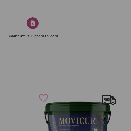
13,0 %
Natrium
0,6 %
tzstoffe:
Datenblatt St. Hippolyt Mucolyt
30 150
9,3
Folsäure 3a316
IE
mg
3 695
212
Zinksulfat, Monohydrat 3b605
IE
mg
248
463 mg
Glycin-Zinkchelat-Hydrat (fest) 3b607
mg
106
995 mg
Mangan(II)-sulfat, Monohydrat 3b503
mg
19 mg
Glycin-Manganchelat-Hydrat 3b506
44 mg
20 mg
Kupfer(II)-sulfat-Pentahydrat 3b405
32 mg