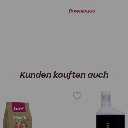
Rohasche
e Spurenelemente tragen
Downloads
s bei.
Zusatzstoffe pro kg:
Ernährungsphysiologische Zusa
Vitamin A 3a672a
Vitamin D3 3a671
Kunden kauften auch
Vitamin E 3a700
Vitamin C 3a300
Vitamin B1 3a821
Vitamin B2 3a825i