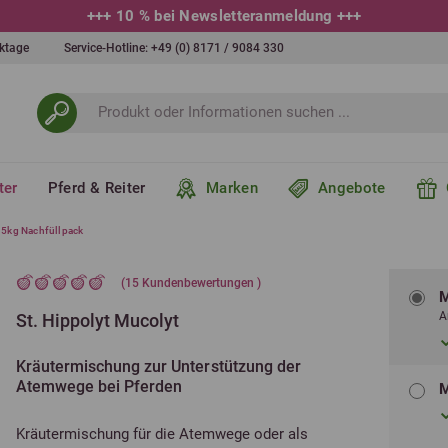
+++
10 % bei Newsletteranmeldung
+++
erktage
Service-Hotline:
+49 (0) 8171 / 9084 330
ter
Pferd & Reiter
Marken
Angebote
t 5kg Nachfüllpack
(
15
Kundenbewertungen )
M
A
St. Hippolyt Mucolyt
Kräutermischung zur Unterstützung der
Atemwege bei Pferden
M
Kräutermischung für die Atemwege oder als