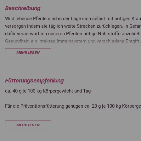
Beschreibung
Wild lebende Pferde sind in der Lage sich selbst mit nötigen Krä
versorgen indem sie täglich weite Strecken zurücklegen. In Gef
dafür verantwortlich unseren Pferden nötige Nährstoffe anzubiete
Gesundheit, ein intaktes Immunsystem und verschiedene Entgift
MEHR LESEN
Atemwegsprobleme, Abhusten oder Abschnauben können Anzeiche
kräuterarme Fütterung sein.
Mucolyt trägt mit Pfefferminze, Thymian, Kamille, Spitzwegerich,
Fütterungsempfehlung
Huflattich u.v.a. zu einer höheren Kräutervielfalt in der Futterrat
ca. 40 g je 100 kg Körpergewicht und Tag
ist reich an essentiellen und Ultra-Spurenelementen. Außer bei Tu
dauerhaften Fütterung geeignet.
Für die Präventionsfütterung genügen ca. 20 g je 100 kg Körperge
Unsere Wiesen bieten den Pferden keine ausreichende Artenvielfa
aus Kräutern, wie z.B. ätherische Öle und essentielle Spurenelem
Dieses HorseCare-Konzentrat sollte unter das alltägliche Kraftf
Flüssighaltung des Bronchialschleims nicht mehr gewährleistet 
MEHR LESEN
werden. Bei mäkeligen Pferden mit kleiner Futtermenge anfüttern
Krankheitserreger können sich in den Atemorganen festsetzen. C
kann entstehen. Mucolyt hat mit den darin enthaltenen ätherisch