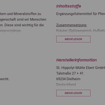
Inhaltsstoffe
utern und Mineralstoffen zu
Ergänzungsfuttermittel für Pfer
angenschaft sind wir Menschen
n. Diese sind wichtig für die
Zusammensetzung:
ungsvorgänge.
Kräuter (Spitzwegerich, Huflatt
Brennnessel, Thymian, Koriande
MEHR LESEN
n für eine zu einseitige und
Haferschälkleie, Esparsette*, 
Obsttrester (Apfel/Traube), Rü
Sonnenblumenöl), Natriumchlo
 Anis, Fenchel, Kümmel,
*BIO-Qualität
Herstellerinformation
ion bei, wird gerne gefressen und
St. Hippolyt Mühle Ebert GmbH
rnierpferden ist Mucolyt zur
Inhaltsstoffe:
Talstraße 27 + 41
Rohprotein
wicht.
69234 Dielheim
lt an Vital- und Wirkstoffen
Deutschland
ente. Somit ist die
Rohfaser
utter gemischt angeboten
info@st-hippolyt.de
und Bakterien und andere
MEHR LESEN
.
Rohfett
hronischer, trockener Husten
en Kräuterölen eine wichtige