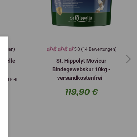
Kupfer(II)-Glycinchelat-Hydrat (fest)
9,3 mg
38 mg
3b413
492
0,9
Selen als Natriumselenit 3b801
mcg
mg
Jod als Calciumjodat, wasserfrei
1,3
37 mg
3b202
mg
rtungen)
5,0 (14 Bewertungen)
anelle
St. Hippolyt Movicur
729 mg
Eisen(II)-sulfat-Monohydrat 3b103
28 mg
Next
Bindegewebskur 10kg -
75 mg
Eisen(II) Glycinchelat-Hydrat 3b108
6 mg
versandkostenfrei -
 und Fell
119,90 €