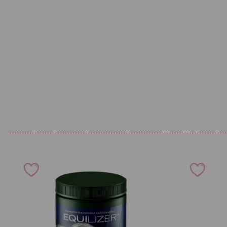
Funktion bei der Feucht- und Reinhaltung der Atemwege. Selten
außerdem zur Entgiftung und zur Stabilisierung des Immunsystem