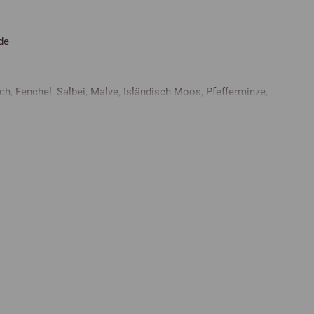
de
ich, Fenchel, Salbei, Malve, Isländisch Moos, Pfefferminze,
r, Bockshornklee, Anis) 48 %, Luzerne, Malz, Weizenkleie,
Maiskeime, Calciumcarbonat (maritim und mineralisch),
bentrockenschnitzel, Ölmischung kaltgepresst (Lein-,
rid, Magnesiumoxid, Seealgenmehl, Schwarzkümmel
10,0 %
Calcium
1,9 %
15,0 %
Phosphor
0,4 %
6,8 %
Magnesium
0,4 %