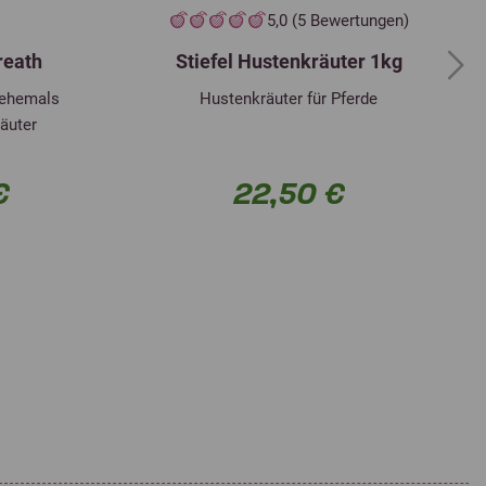
5,0 (5 Bewertungen)
reath
Stiefel Hustenkräuter 1kg
Next
- ehemals
Hustenkräuter für Pferde
räuter
€
22,50 €