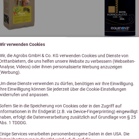
Vitamin B6 3a831
Biotin 3a880
Calcium-D-Pantothenat
Wir verwenden Cookies
3a841
5,0 (1 Bewertungen)
5,0 (1 Bewe
Wir, die Agrobs GmbH & Co. KG verwenden Cookies und Dienste von
althy Treats Apple 1kg
Höveler Equinova Ker
Drittanbietern, die uns helfen unsere Website zu verbessern (Webseiten-
Cholinchlorid 3a890
Analyse, Videos) oder ihnen personalisierte Werbung anzuzeigen
Liquid 1l
(Werbung).
Nicotinsäure 3a314
zur Unterstützung von Hufe
Um diese Dienste verwenden zu dürfen, benötigen wir Ihre Einwilligung.
Ihre Einwilligung können Sie jederzeit über die Cookie-Einstellungen
5,95 €
35,99 €
Technologische Zusatzstoffe:
widerrufen und anpassen.
Bentonit 1m558i : 859 mg
Sofern Sie in die Speicherung von Cookies oder in den Zugriff auf
Informationen in Ihr Endgerät (z.B. via Device-Fingerprinting) eingewilligt
Stand 02/2026
haben, erfolgt die Datenverarbeitung zusätzlich auf Grundlage von § 25
Abs. 1 TDDDG.
Einige Services verarbeiten personenbezogene Daten in den USA. Die