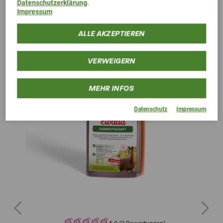
Datenschutzerklärung
.
Alternative Produkte
Impressum
ALLE AKZEPTIEREN
VERWEIGERN
MEHR INFOS
Datenschutz
Impressum
Previous
Next