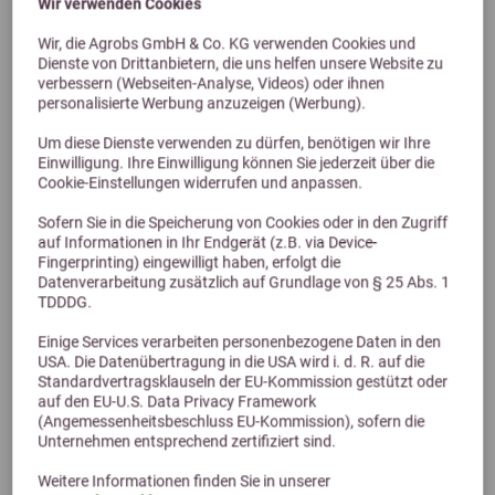
Wir verwenden Cookies
Wir, die Agrobs GmbH & Co. KG verwenden Cookies und
Dienste von Drittanbietern, die uns helfen unsere Website zu
verbessern (Webseiten-Analyse, Videos) oder ihnen
Previous
Next
personalisierte Werbung anzuzeigen (Werbung).
Um diese Dienste verwenden zu dürfen, benötigen wir Ihre
HBD's HorseMineral MBA-frei 25kg
Einwilligung. Ihre Einwilligung können Sie jederzeit über die
Cookie-Einstellungen widerrufen und anpassen.
Sofern Sie in die Speicherung von Cookies oder in den Zugriff
339,99 €
auf Informationen in Ihr Endgerät (z.B. via Device-
Fingerprinting) eingewilligt haben, erfolgt die
Datenverarbeitung zusätzlich auf Grundlage von § 25 Abs. 1
TDDDG.
Einige Services verarbeiten personenbezogene Daten in den
USA. Die Datenübertragung in die USA wird i. d. R. auf die
Standardvertragsklauseln der EU-Kommission gestützt oder
auf den EU-U.S. Data Privacy Framework
(Angemessenheitsbeschluss EU-Kommission), sofern die
Unternehmen entsprechend zertifiziert sind.
Weitere Informationen finden Sie in unserer