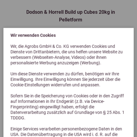
Dodson & Horrell Build up Cubes 20kg in
Pelletform
31,49 €
Wir verwenden Cookies
Wir, die Agrobs GmbH & Co. KG verwenden Cookies und
Dienste von Drittanbietern, die uns helfen unsere Website zu
verbessern (Webseiten-Analyse, Videos) oder ihnen
personalisierte Werbung anzuzeigen (Werbung).
Um diese Dienste verwenden zu dürfen, benötigen wir Ihre
Einwilligung. Ihre Einwilligung können Sie jederzeit über die
Cookie-Einstellungen widerrufen und anpassen.
Sofern Sie in die Speicherung von Cookies oder in den Zugriff
auf Informationen in Ihr Endgerät (z.B. via Device-
Alternative Produkte
Fingerprinting) eingewilligt haben, erfolgt die
Datenverarbeitung zusätzlich auf Grundlage von § 25 Abs. 1
TDDDG.
Einige Services verarbeiten personenbezogene Daten in den
USA. Die Datenübertragung in die USA wird i. d. R. auf die