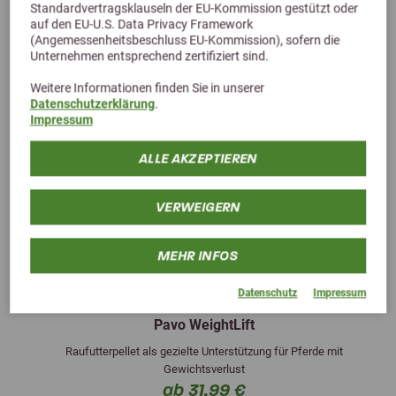
Standardvertragsklauseln der EU-Kommission gestützt oder
auf den EU-U.S. Data Privacy Framework
(Angemessenheitsbeschluss EU-Kommission), sofern die
Unternehmen entsprechend zertifiziert sind.
Weitere Informationen finden Sie in unserer
Datenschutzerklärung
.
Impressum
ALLE AKZEPTIEREN
VERWEIGERN
MEHR INFOS
Previous
Next
Datenschutz
Impressum
4,9 (28 Bewertungen)
Pavo WeightLift
Raufutterpellet als gezielte Unterstützung für Pferde mit
Gewichtsverlust
ab 31,99 €