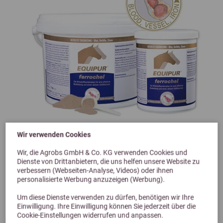
Wir verwenden Cookies
Previous
Next
5,0 (1 Bewertungen)
Wir, die Agrobs GmbH & Co. KG verwenden Cookies und
Dienste von Drittanbietern, die uns helfen unsere Website zu
Vetripharm EQUIPUR ferrochel 1kg
verbessern (Webseiten-Analyse, Videos) oder ihnen
personalisierte Werbung anzuzeigen (Werbung).
Ergänzungsfutter mit Eisen für Pferde
Um diese Dienste verwenden zu dürfen, benötigen wir Ihre
30,90 €
Einwilligung. Ihre Einwilligung können Sie jederzeit über die
Cookie-Einstellungen widerrufen und anpassen.