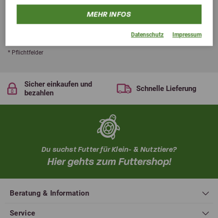
ABSENDEN
MEHR INFOS
Wir geben deine Daten selbstverständlich nicht an Dritte weiter und die
Datenschutz
Impressum
Abmeldung ist jederzeit möglich!
* Pflichtfelder
Sicher einkaufen und
Schnelle Lieferung
bezahlen
Du suchst Futter für Klein- & Nutztiere?
Hier gehts zum Futtershop!
Beratung & Information
Service