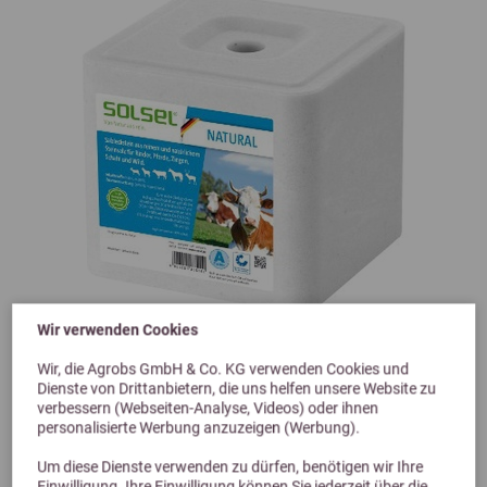
Wir verwenden Cookies
Wir, die Agrobs GmbH & Co. KG verwenden Cookies und
Dienste von Drittanbietern, die uns helfen unsere Website zu
5,0 (4 Bewertungen)
verbessern (Webseiten-Analyse, Videos) oder ihnen
personalisierte Werbung anzuzeigen (Werbung).
Solsel Natural Salzleckstein
Für eine ausreichende Versorgung mit Salz, Mineralien und
Um diese Dienste verwenden zu dürfen, benötigen wir Ihre
Spurenelementen
Einwilligung. Ihre Einwilligung können Sie jederzeit über die