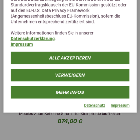
Standardvertragsklauseln der EU-Kommission gestützt oder
auf den EU-U.S. Data Privacy Framework
(Angemessenheitsbeschluss EU-Kommission), sofern die
Unternehmen entsprechend zertifiziert sind.
Weitere Informationen finden Sie in unserer
Datenschutzerklärung
.
Impressum
ALLE AKZEPTIEREN
VERWEIGERN
MEHR INFOS
RoFlexs Premium 145 Zaun Set
Datenschutz
Impressum
Mobiles Zaun-Set ohne Strom - für Kleinpferde bis 155 cm
874,00 €