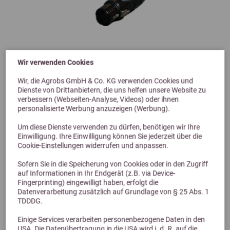
Wir verwenden Cookies
Wir, die Agrobs GmbH & Co. KG verwenden Cookies und
Dienste von Drittanbietern, die uns helfen unsere Website zu
verbessern (Webseiten-Analyse, Videos) oder ihnen
personalisierte Werbung anzuzeigen (Werbung).
RoFlexs Premium 160 Akku Mini
Energie für unterwegs
Um diese Dienste verwenden zu dürfen, benötigen wir Ihre
89,00 €
Einwilligung. Ihre Einwilligung können Sie jederzeit über die
Cookie-Einstellungen widerrufen und anpassen.
Sofern Sie in die Speicherung von Cookies oder in den Zugriff
auf Informationen in Ihr Endgerät (z.B. via Device-
Fingerprinting) eingewilligt haben, erfolgt die
Datenverarbeitung zusätzlich auf Grundlage von § 25 Abs. 1
TDDDG.
Einige Services verarbeiten personenbezogene Daten in den
USA. Die Datenübertragung in die USA wird i. d. R. auf die