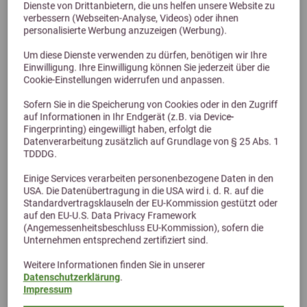
Dienste von Drittanbietern, die uns helfen unsere Website zu
verbessern (Webseiten-Analyse, Videos) oder ihnen
RoFlexs Basic 145 Zaun Pfosten
personalisierte Werbung anzuzeigen (Werbung).
Mobiler Zaunpfosten Basic ohne Strom - für Kleinpferde unter
Um diese Dienste verwenden zu dürfen, benötigen wir Ihre
155cm
Einwilligung. Ihre Einwilligung können Sie jederzeit über die
172,00 €
Cookie-Einstellungen widerrufen und anpassen.
Sofern Sie in die Speicherung von Cookies oder in den Zugriff
auf Informationen in Ihr Endgerät (z.B. via Device-
Fingerprinting) eingewilligt haben, erfolgt die
Datenverarbeitung zusätzlich auf Grundlage von § 25 Abs. 1
TDDDG.
Einige Services verarbeiten personenbezogene Daten in den
USA. Die Datenübertragung in die USA wird i. d. R. auf die
Standardvertragsklauseln der EU-Kommission gestützt oder
auf den EU-U.S. Data Privacy Framework
(Angemessenheitsbeschluss EU-Kommission), sofern die
Unternehmen entsprechend zertifiziert sind.
Alternative Produkte
Weitere Informationen finden Sie in unserer
Datenschutzerklärung
.
Impressum