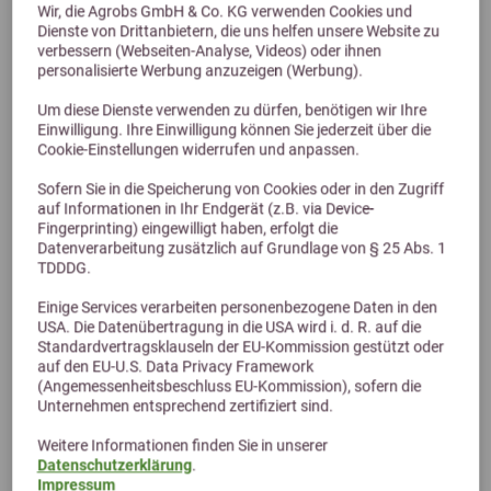
Wir, die Agrobs GmbH & Co. KG verwenden Cookies und
Previous
Next
Dienste von Drittanbietern, die uns helfen unsere Website zu
verbessern (Webseiten-Analyse, Videos) oder ihnen
personalisierte Werbung anzuzeigen (Werbung).
RoFlexs Basic 145 Zaun Pfosten
Um diese Dienste verwenden zu dürfen, benötigen wir Ihre
Mobiler Zaunpfosten Basic ohne Strom - für Kleinpferde unter
Einwilligung. Ihre Einwilligung können Sie jederzeit über die
155cm
Cookie-Einstellungen widerrufen und anpassen.
172,00 €
Sofern Sie in die Speicherung von Cookies oder in den Zugriff
auf Informationen in Ihr Endgerät (z.B. via Device-
Fingerprinting) eingewilligt haben, erfolgt die
Datenverarbeitung zusätzlich auf Grundlage von § 25 Abs. 1
TDDDG.
Einige Services verarbeiten personenbezogene Daten in den
USA. Die Datenübertragung in die USA wird i. d. R. auf die
Standardvertragsklauseln der EU-Kommission gestützt oder
auf den EU-U.S. Data Privacy Framework
(Angemessenheitsbeschluss EU-Kommission), sofern die
Unternehmen entsprechend zertifiziert sind.
Alternative Produkte
Weitere Informationen finden Sie in unserer
Datenschutzerklärung
.
Impressum