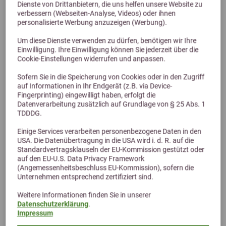
Dienste von Drittanbietern, die uns helfen unsere Website zu
verbessern (Webseiten-Analyse, Videos) oder ihnen
RoFlexs Basic 145 Zaun Set
personalisierte Werbung anzuzeigen (Werbung).
Mobiles Zaun-Set Basic ohne Strom - für Kleinpferde bis 155 cm
Um diese Dienste verwenden zu dürfen, benötigen wir Ihre
Einwilligung. Ihre Einwilligung können Sie jederzeit über die
637,00 €
Cookie-Einstellungen widerrufen und anpassen.
Sofern Sie in die Speicherung von Cookies oder in den Zugriff
auf Informationen in Ihr Endgerät (z.B. via Device-
Fingerprinting) eingewilligt haben, erfolgt die
Datenverarbeitung zusätzlich auf Grundlage von § 25 Abs. 1
TDDDG.
Einige Services verarbeiten personenbezogene Daten in den
USA. Die Datenübertragung in die USA wird i. d. R. auf die
Standardvertragsklauseln der EU-Kommission gestützt oder
auf den EU-U.S. Data Privacy Framework
(Angemessenheitsbeschluss EU-Kommission), sofern die
Unternehmen entsprechend zertifiziert sind.
Alternative Produkte
Weitere Informationen finden Sie in unserer
Datenschutzerklärung
.
Impressum