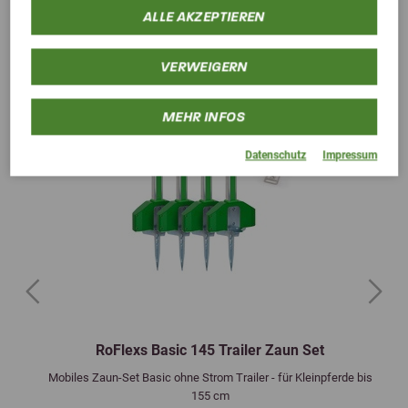
ALLE AKZEPTIEREN
VERWEIGERN
MEHR INFOS
Datenschutz
Impressum
Previous
Next
RoFlexs Basic 145 Trailer Zaun Set
Mobiles Zaun-Set Basic ohne Strom Trailer - für Kleinpferde bis
155 cm