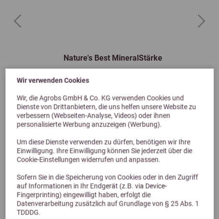
Previous
Next
Nature's Best MineralStärke
Getreide- und melassefreies Mineralfutter für alle Pferderassen
Wir verwenden Cookies
ab 32,50 €
Wir, die Agrobs GmbH & Co. KG verwenden Cookies und
Dienste von Drittanbietern, die uns helfen unsere Website zu
verbessern (Webseiten-Analyse, Videos) oder ihnen
personalisierte Werbung anzuzeigen (Werbung).
Um diese Dienste verwenden zu dürfen, benötigen wir Ihre
Einwilligung. Ihre Einwilligung können Sie jederzeit über die
Cookie-Einstellungen widerrufen und anpassen.
Sofern Sie in die Speicherung von Cookies oder in den Zugriff
auf Informationen in Ihr Endgerät (z.B. via Device-
Fingerprinting) eingewilligt haben, erfolgt die
Alternative Produkte
Datenverarbeitung zusätzlich auf Grundlage von § 25 Abs. 1
TDDDG.