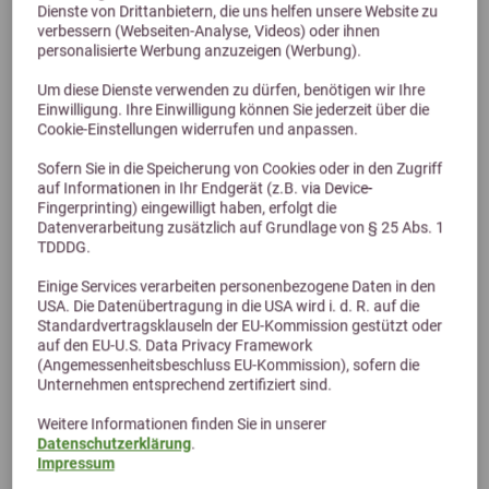
Dienste von Drittanbietern, die uns helfen unsere Website zu
verbessern (Webseiten-Analyse, Videos) oder ihnen
5,0 (2 Bewertungen)
personalisierte Werbung anzuzeigen (Werbung).
Lexa Junior-Mineral 9kg
Um diese Dienste verwenden zu dürfen, benötigen wir Ihre
Einwilligung. Ihre Einwilligung können Sie jederzeit über die
40,70 €
Cookie-Einstellungen widerrufen und anpassen.
Sofern Sie in die Speicherung von Cookies oder in den Zugriff
auf Informationen in Ihr Endgerät (z.B. via Device-
Fingerprinting) eingewilligt haben, erfolgt die
Datenverarbeitung zusätzlich auf Grundlage von § 25 Abs. 1
TDDDG.
Einige Services verarbeiten personenbezogene Daten in den
USA. Die Datenübertragung in die USA wird i. d. R. auf die
Standardvertragsklauseln der EU-Kommission gestützt oder
auf den EU-U.S. Data Privacy Framework
(Angemessenheitsbeschluss EU-Kommission), sofern die
Unternehmen entsprechend zertifiziert sind.
Alternative Produkte
Weitere Informationen finden Sie in unserer
Datenschutzerklärung
.
Impressum