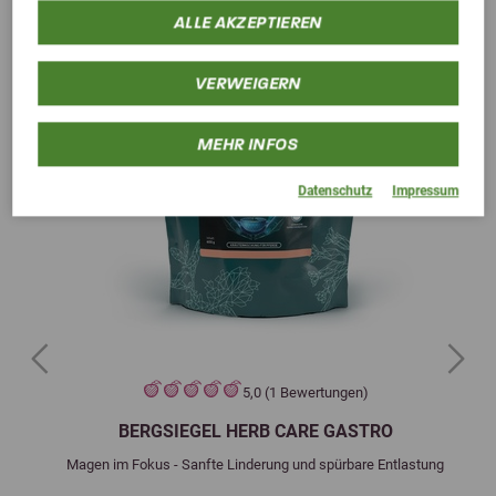
ALLE AKZEPTIEREN
VERWEIGERN
MEHR INFOS
Datenschutz
Impressum
Previous
Next
5,0 (1 Bewertungen)
BERGSIEGEL HERB CARE GASTRO
Magen im Fokus - Sanfte Linderung und spürbare Entlastung