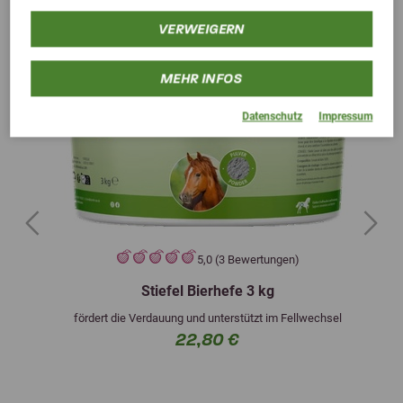
VERWEIGERN
MEHR INFOS
Datenschutz
Impressum
Previous
Next
5,0 (3 Bewertungen)
Stiefel Bierhefe 3 kg
fördert die Verdauung und unterstützt im Fellwechsel
22,80 €