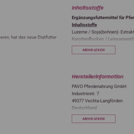
Inhaltsstoffe
Ergänzungsfuttermittel für Pfe
Inhaltsstoffe
Luzerne / Soja(bohnen)- Extrak
ren, hat das neue Diatfutter
Karottenflocken / Leinsamenöl
 wird
(salz) / Calciumcarbonat
MEHR LESEN
 zusätzlich angekurbelt. Bei
neralisiert. Der niedrige
Analytische Bestandteile und 
lich. Ausserdem ist Pavo
Energie (DE)
Herstellerinformation
Energie (ME)
PAVO Pferdenahrung GmbH
Industriestr. 7
Zucker
49377 Vechta-Langförden
Stärke
Deutschland
customerservice@pavo.net
Rohprotein
MEHR LESEN
Rohfett