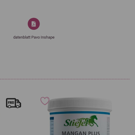
19.5 %
Calcium
1.1 %
9 %
kg:
datenblatt Pavo Inshape
98 mg
Vitamin B1
45 mg
2.240 mcg
Vitamin B2
45 mg
25 mg
Vitamin B6
28 mg
118 mg
Vitamin C
560 mg
45 mg
Vitamin D3
3.920 IE
2.800 IE
Vitamin E (3a700)
672 IE
e pro kg:
3,4 mg
Anorganisch