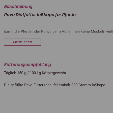
Beschreibung
Pavo Diatfutter InShape für Pferde
damit die Pferde oder Ponys beim Abnehmen keine Muskeln verlie
InShape von Pavo den Eiweißgehalt sehr stark erhöht. Außerdem
MEHR LESEN
die Fettverbrennung durch die essentiellen Aminosäure Methionin
Verfütterung der angegebenen Menge ist das Pferd ausreichend mi
Zucker- und Stärkegehalt unterstützt das Abnehmen noch zusätz
InShape getreidefrei.
Fütterungsempfehlung
Täglich 150 g / 100 kg Körpergewicht
Die gefüllte Pavo Futterschaufel enthält 830 Gramm InShape.