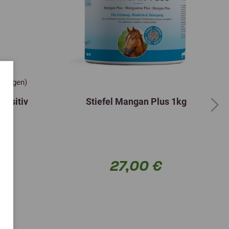
90 mg
Organisch
105 mg
Organisch
315 mg
Anorganisch
0,825 mg
Anorganisch
rtungen)
0,275 mg
Organisch
ensitiv
Stiefel Mangan Plus 1kg
Next
280 mg
Anorganisch
27,00 €