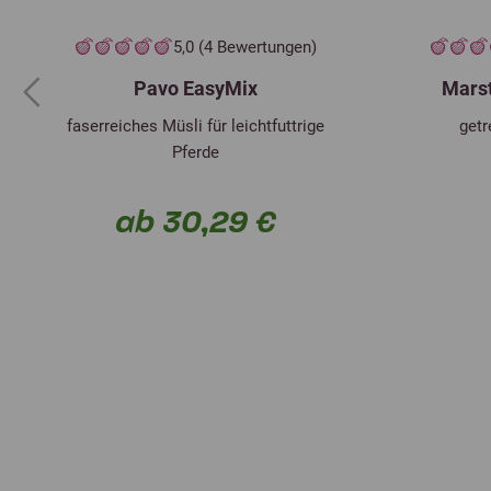
5,0 (4 Bewertungen)
Pavo EasyMix
Marst
Previous
faserreiches Müsli für leichtfuttrige
getr
Pferde
ab 30,29 €